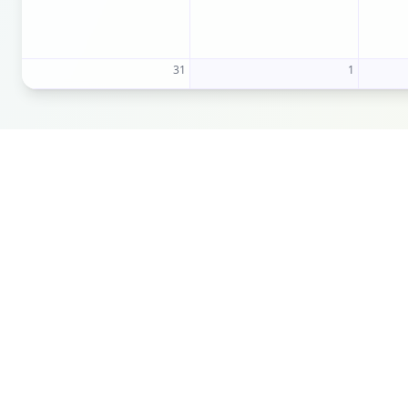
31
1
Italy VR Booking
Esperienze VR uniche
Scopri l'Italia attraverso la realtà virtuale. Prenota
la tua esperienza immersiva e vivi i luoghi più belli