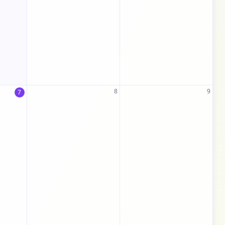
8
9
7