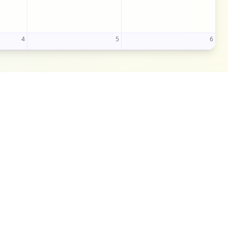
4
5
6
Link rapidi
Chi Siamo
Destinazioni
SATI